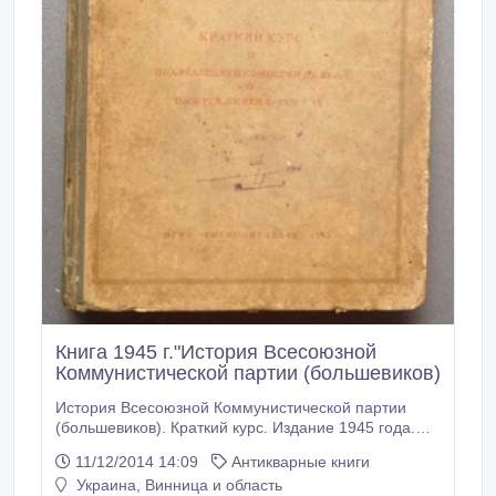
Книга 1945 г."История Всесоюзной
Коммунистической партии (большевиков)
История Всесоюзной Коммунистической партии
(большевиков). Краткий курс. Издание 1945 года.
Государственное издательство политической
11/12/2014 14:09
Антикварные книги
литературы. Издательский переплет. Состояние
Украина, Винница и область
книги - очень хорошое. Краткий курс под редакцией