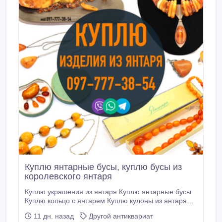
Куплю янтарные бусы, куплю бусы из
королевского янтаря
Куплю украшения из янтаря Куплю янтарные бусы
Куплю кольцо с янтарем Куплю кулоны из янтаря
Куплю браслеты из янтаря Куплю сувениры из
11 дн. назад
Другой антиквариат
янтаря Куплю фигурки из янтаря Куплю мундштуки