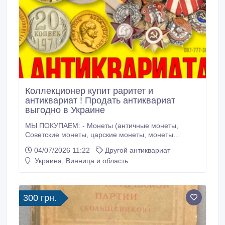
Коллекционер купит раритет и
антиквариат ! Продать антиквариат
выгодно в Украине
МЫ ПОКУПАЕМ: - Монеты (античные монеты,
Советские монеты, царские монеты, монеты
Украины, монеты Киевской Руси, иностранные
04/07/2026 11:22
Другой антиквариат
монеты, монеты средневековья, золотые и
Украина, Винница и область
серебряные монеты) - Высокохудожественные
фарфоровые изделия с эксклюзивным дизайном от
художников Императорского фарфорового завода.
Эксклюзивные статуэтки и чашки расписанные в
300 грн.
ручную.