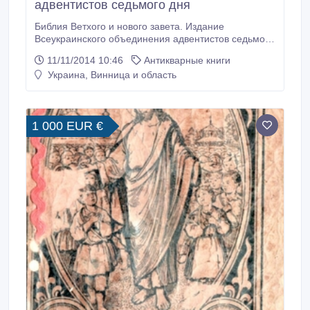
адвентистов седьмого дня
Библия Ветхого и нового завета. Издание
Всеукраинского объединения адвентистов седьмого
дня. Издана в г. Киев, 1926 год. 389 страниц. Тираж
11/11/2014 10:46
Антикварные книги
- 5 000 екз. Одна с немногих уцелевших
Украина, Винница и область
религиозных книг адвентистов седьмого дня после
репрессий 30-х годов. Книга хранилась в семейной
библиотеке. Состояние хорошое.
1 000 EUR €