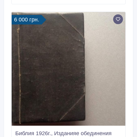
Комиссии ЦК ВКП(б). Одобрен ЦК ВКП(б). Книга
излагает историю Всесоюзной Коммунистической
партии.
6 000 грн.
Библия 1926г., Изданияе обединения