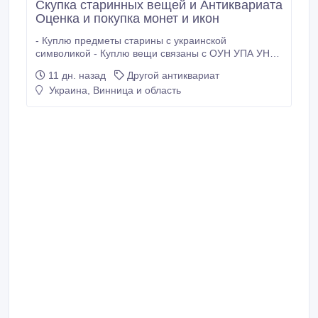
Скупка старинных вещей и Антиквариата
Оценка и покупка монет и икон
- Куплю предметы старины с украинской
символикой - Куплю вещи связаны с ОУН УПА УНР
УСС - Куплю награды и знаки Украины периода
11 дн. назад
Другой антиквариат
независимости и борьбы за независимость - Куплю
Украина, Винница и область
фотографии до 1921 года лица и группы лиц
украинских военных с наградами, служащих,
чиновников - Куплю старые янтарные бусы, броши и
другие изделия из янтаря, также интересны старые
коралловые бусы, перламутр, коралл, янтарь.