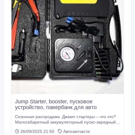
Jump Starter, booster, пусковое
устройство, павербанк для авто
Сезонная распродажа. Джамп стартеры – что это?
Mалогабаритный аккумуляторный пуско-зарядный
прибор, владеющие высоким пусковым током при
26/09/2025 21:50
Автозапчасти
маленьких габаритах. Еще их называют booster, что