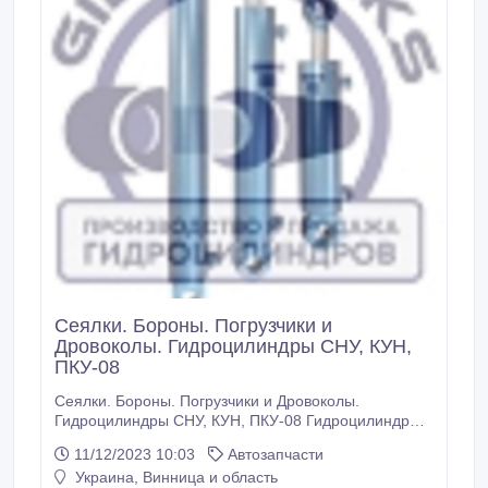
Сеялки. Бороны. Погрузчики и
Дровоколы. Гидроцилиндры СНУ, КУН,
ПКУ-08
Сеялки. Бороны. Погрузчики и Дровоколы.
Гидроцилиндры СНУ, КУН, ПКУ-08 Гидроцилиндр
50х25х00.405 63х30х400.685 80х40х200.500
11/12/2023 10:03
Автозапчасти
80х40х250.550 80х40х320.620 80х50х320.620
Украина, Винница и область
80х40х400.700 80х50х400.700 80х40х500.800