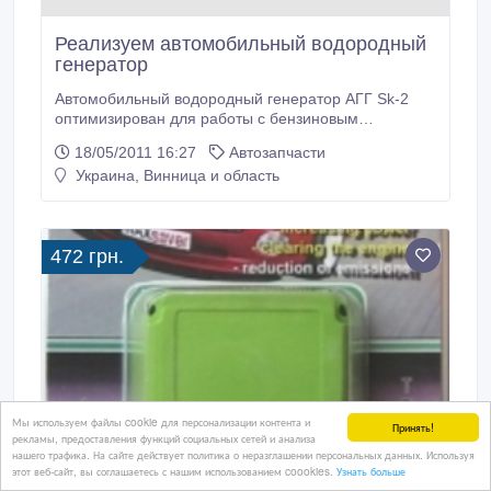
Реализуем автомобильный водородный
генератор
Автомобильный водородный генератор АГГ Sk-2
оптимизирован для работы с бензиновым
карбюраторным, дизельным и турбодизельным
18/05/2011 16:27
Автозапчасти
автомобилем с объемом двигателя не больше 2л
Украина, Винница и область
позволяет экономить на топливе до 40%, увеличить
КПД и мощность двигателя. Выход газа 1, 5л/мин,
потребление 10-12А Стоимость 2286, 00 грн Отдел
продаж: Руслан Николаевич т.
472 грн.
Мы используем файлы cookie для персонализации контента и
Принять!
рекламы, предоставления функций социальных сетей и анализа
нашего трафика. На сайте действует политика о неразглашении персональных данных. Используя
этот веб-сайт, вы соглашаетесь с нашим использованием coookies.
Узнать больше