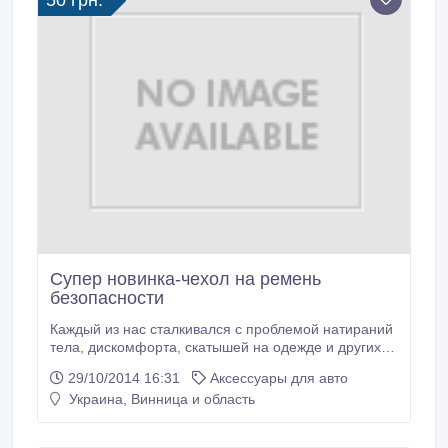
50 грн.
Супер новинка-чехол на ремень
безопасности
Каждый из нас сталкивался с проблемой натираний
тела, дискомфорта, скатышей на одежде и других
неудобств из-за надевания ремней безопасности.
29/10/2014 16:31
Аксессуары для авто
Сейчас эта проблема решена! Благодаря чехлам на
Украина, Винница и область
ремни безопасности, которые изготовлены из
экологически чистого материала-изолпака, Вы с
огромным удовольствием будете пристегиваться, а