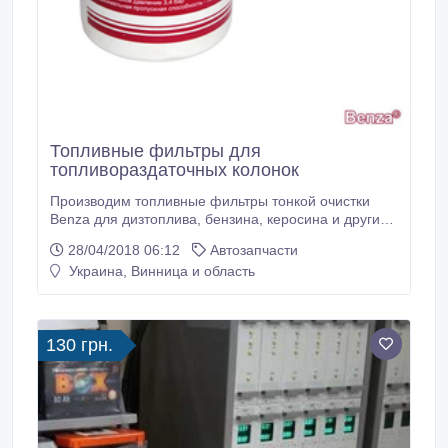
Топливные фильтры для
топливораздаточных колонок
Производим топливные фильтры тонкой очистки
Benza для дизтоплива, бензина, керосина и других
ГСМ. Фильтры тонкой очистки используются на
28/04/2018 06:12
Автозапчасти
ведомственных, частных и коммерческих АЗС,
Украина, Винница и область
напорных и всасывающих топливных магистралях,
на сервисных станциях, топливозаправочных
пунктах и для оснащения спецтехники.
130 грн.