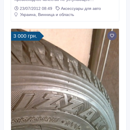
оригинальным чехлам фирм-производителей
23/07/2012 08:49
Аксессуары для авто
автомобилей за намного меньшую цену. Благодаря
Украина, Винница и область
маркетинговым исследованиям, продукция фирмы
VIRTUS постоянно обновляются в ассортименте
согласно наиболее востребованным на
автомобильном рынке запросам к моделям чехлов
3 000 грн.
и ковриков.