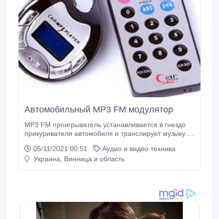
Автомобильный MP3 FM модулятор
MP3 FM проигрыватель устанавливается в гнездо
прикуривателя автомобиля и транслирует музыку в
FM диапазоне. Настройка и управление
05/11/2021 00:51
Аудио и видео техника
осуществляются с помощью 4-х кнопок, а так же
Украина, Винница и область
пульта ДУ. Носитель информации - USB флэш
накопители. Подробнее о MP3 FM модуляторе на
сайте http://tehnotrio.com.ua/.