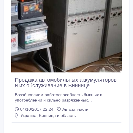
Продажа автомобильных аккумуляторов
и их обслуживание в Виннице
Возобновляем работоспособность бывших в
употреблении и сильно разряженных
аккумуляторов: диагностика, заряд, десульфатация,
04/10/2017 22:24
Автозапчасти
контрольно тренировочный цикл (восстановление).
Украина, Винница и область
Оказываем услуги по продаже новых
автомобильных аккумуляторов емкостью от 44А.ч.
до 230А.ч., тестируем и проводим полную
подготовку к введению в эксплуатацию на