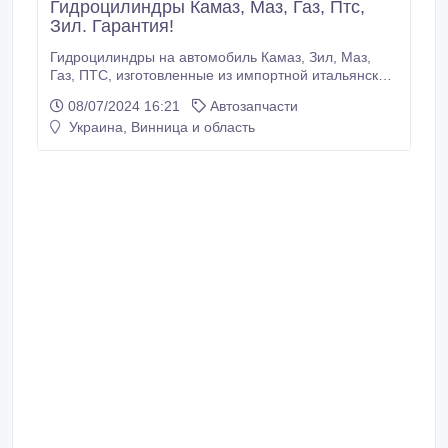
Гидроцилиндры Камаз, Маз, Газ, Птс,
Зил. Гарантия!
Гидроцилиндры на автомобиль Камаз, Зил, Маз,
Газ, ПТС, изготовленные из импортной итальянской
трубы и укомплектован полиуретановыми
08/07/2024 16:21
Автозапчасти
уплотнениями. Что приводит к долгой
Украина, Винница и область
работоспособности гидроцилиндра. Гидроцилиндры
Кмаз 3-х, 4-х, 5-х, 6-ти штоковые: 55102, 5511,
55111, 55112, 45142, 45143, 45144, 53605, 65111,
6520, 65201, 6536, 8553, 8560 грузоподъемностью
от 8 до 25 тонн новые и после ремонта.