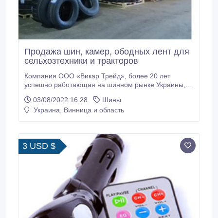
Продажа шин, камер, ободных лент для
сельхозтехники и тракторов
Компания ООО «Викар Трейд», более 20 лет
успешно работающая на шинном рынке Украины,
предлагает огромный выбор шин, камер и ободных
03/08/2022 16:28
Шины
лент. Товар имеется в наличии и на складе. У нас
Украина, Винница и область
можно приобрести сельхоз шины с посадочным
диаметром 16.9-30, 18.4-30, 380/85-30, 420/90-30,
440/80-30, 480/80-30. Есть очень много
альтернативных размеров и моделей шин, камер и
3 USD $
флипперов.