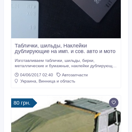
Таблички, шильды, Наклейки
дублирующие на имп. и сов. авто и мото
Изготавливаем таблички, шильды, бирки,
металлические и бумажные, наклейки дублирующие
на импортные и советские авто, мото и спец. техн..
04/06/2017 02:40
Автозапчасти
Доставка по Украине наложным платежём.
Украина, Винница и область
Заводская набивка вин кодов..
80 грн.