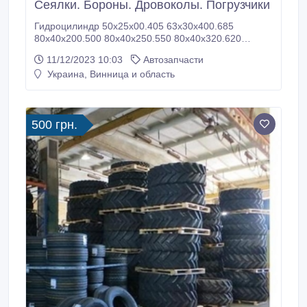
Сеялки. Бороны. Дровоколы. Погрузчики
Гидроцилиндр 50х25х00.405 63х30х400.685
80х40х200.500 80х40х250.550 80х40х320.620
80х50х320.620 80х40х400.700 80х50х400.700
11/12/2023 10:03
Автозапчасти
80х40х500.800 80х50х500.800 80х40х630.930
Украина, Винница и область
80х50х630.930 80х50х700.1000 80х40х700.1000
80х40х800.1100 80х50х800.1100 И другие размеры.
Вся продукция новая и испытана номинальное
давление 16 мпа.
500 грн.