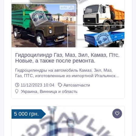
Гидроцилиндр Газ, Маз, Зил, Камаз, Птс.
Новые, а также после ремонта.
Гидроцилиндры на автомобиль Камаз, Зил, Маз,
Газ, ПТС, изготовленные из импортной Итальянской
трубы и укомплектован полиуретановыми
11/12/2023 10:04
Автозапчасти
уплотнениями. Что приводит к долгой
Украина, Винница и область
работоспособности гидроцилиндра. Гидроцилиндры
Камаз 3-х, 4-х 5-х, 6-ти штоковые: 55102, 5511,
55111, 55112, 45142, 45143, 45144, 53605, 65111,
6520, 65201, 6536, 8553, 8560, грузоподъемностью
5 000 грн.
от 8 до 25 тонн новые и после ремонта
Гидроцилиндр Маз 3-х, 5-х штоковые: 5551, 503а,
5516, 55165, 6501, 551605 , новые и после ремонта.