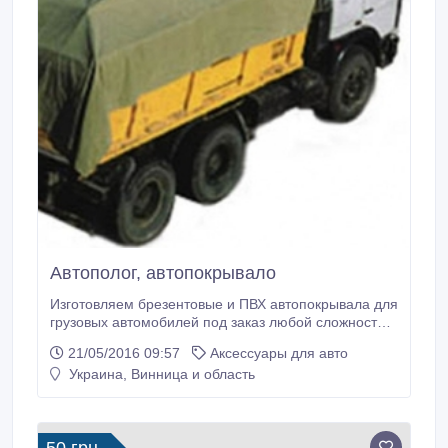
Автополог, автопокрывало
Изготовляем брезентовые и ПВХ автопокрывала для
грузовых автомобилей под заказ любой сложности.
Пологи оснащены всей необходимой фурнитурой
21/05/2016 09:57
Аксессуары для авто
для надежного их крепления на грузовик. Шьем
Украина, Винница и область
тенты для прицепов.Автотенты для грузовиков
Описание, характеристики и цены можно
посмотреть на нашем сайте 24torg net ua или
прогуглить " 24torg " Звоните заказывайте.