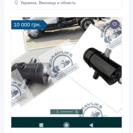
Украина, Винница и область
в переводе - ракетоноситель. Целевое его
предназначение – запустить двигатель машины при
разряженном аккумуляторе.
10 000 грн.