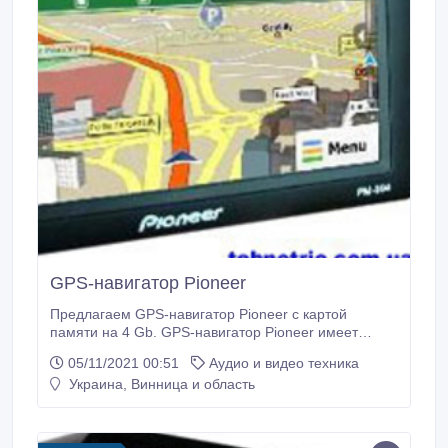
GPS-навигатор Pioneer
Предлагаем GPS-навигатор Pioneer с картой
памяти на 4 Gb. GPS-навигатор Pioneer имеет
дополнительные функции: МР3 плеер, приложение
05/11/2021 00:51
Аудио и видео техника
для просмотра изображений JPEG, проигрыватель
Украина, Винница и область
видео файлов, приложение для чтения текста,
приложение для пересчета валюты и многое
другое. Благодаря беспроводному FM передатчику
Вы можете прослушивать голосовые инструкции,